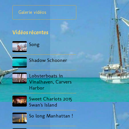
Galerie vidéos
Vidéos récentes
Song
Shadow Schooner
Lobsterboats in
Vinalhaven, Carvers
Harbor
Sweet Chariots 2015
Swan's Island
So long Manhattan !