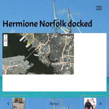
Hermione Norfolk docked
Retour