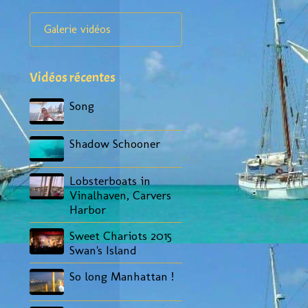
Galerie vidéos
Vidéos récentes
Song
Shadow Schooner
Lobsterboats in
Vinalhaven, Carvers
Harbor
Sweet Chariots 2015
Swan's Island
So long Manhattan !