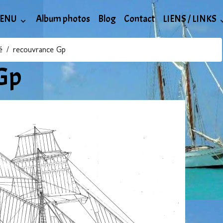
ENU
Album photos
Blog
Contact
LIENS / LINKS
é
recouvrance Gp
Gp