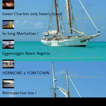
Sweet Chariots 2015 Swan's Island
So long Manhattan !
Eggemoggin Reach Regatta
HERMIONE à YORKTOWN
Retrospective Usa 1