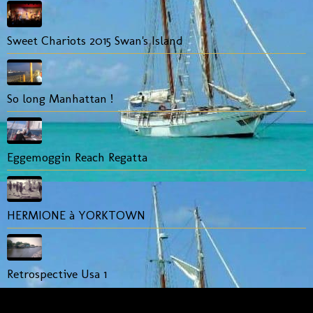
Sweet Chariots 2015 Swan's Island
So long Manhattan !
Eggemoggin Reach Regatta
HERMIONE à YORKTOWN
Retrospective Usa 1