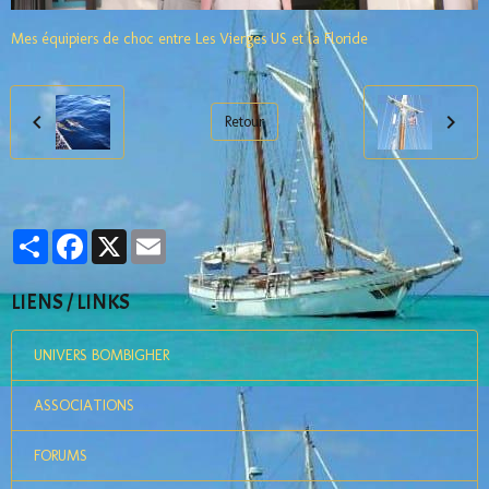
Mes équipiers de choc entre Les Vierges US et la Floride
Retour
Partager
Facebook
X
Email
LIENS / LINKS
UNIVERS BOMBIGHER
ASSOCIATIONS
FORUMS