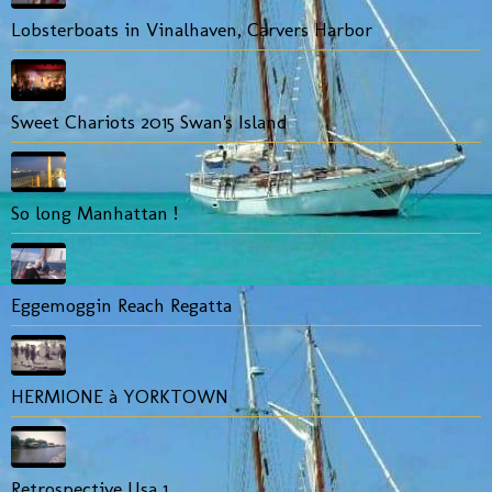
Lobsterboats in Vinalhaven, Carvers Harbor
Sweet Chariots 2015 Swan's Island
So long Manhattan !
Eggemoggin Reach Regatta
HERMIONE à YORKTOWN
Retrospective Usa 1