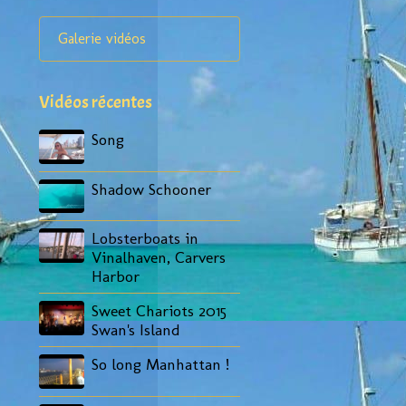
Galerie vidéos
Vidéos récentes
Song
Shadow Schooner
Lobsterboats in
Vinalhaven, Carvers
Harbor
Sweet Chariots 2015
Swan's Island
So long Manhattan !