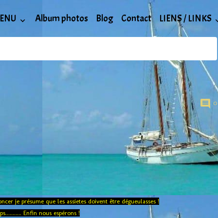
ENU
Album photos
Blog
Contact
LIENS / LINKS
0
ncer je présume que les assietes doivent être dégueulasses !
.......... Enfin nous espérons !