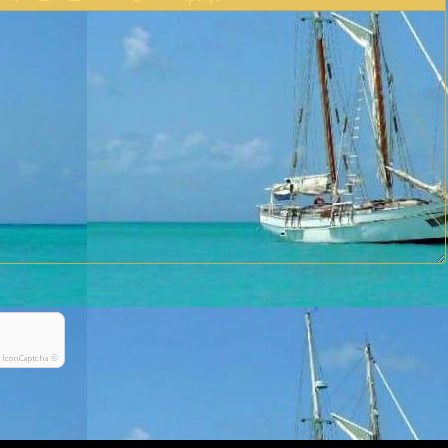
IconCaptcha ©