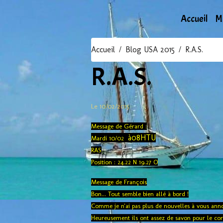
Accueil
M
Accueil
Blog USA 2015
R.A.S.
R.A.S.
Le 10/02/2015
Message de Gérard :
à08HTU
Mardi 10/02
RAS
Position : 24.22 N 19.27 O
Message de François
Bon... Tout semble bien allé à bord !
Comme je n'ai pas plus de nouvelles à vous anno
Heureusement ils ont assez de savon pour le corps.