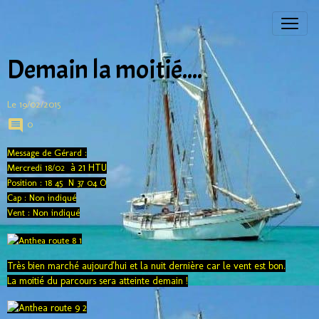
Demain la moitié....
Le 19/02/2015
0
Message de Gérard :
à 21 HTU
Mercredi 18/02
Position : 18 45 N 37 04 O
Cap : Non indiqué
Vent : Non indiqué
Très bien marché aujourd'hui et la nuit dernière car le vent est bon.
La moitié du parcours sera atteinte demain !