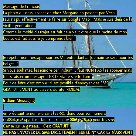
Message de François
La photo du dessus vient de chez Morgane en passant par Véro...
J'aurais pu effectivement le faire sur Google Map... Mais je suis déjà de la
vieille génération...
Comme la moitié du trajet est fait cela veut dire que la moitie de mon
boulot est fait aussi si je comprends bien !
Je répète mon message pour les Malentendants... (demain se sera pour les
belges...)
Si vous souhaitez les joindre par Iridium il faut NON PAS les appeler mais
leurs laisser un message TEXTE via le site Iridium .
Pour ce faire c'est simple : il est possible d'envoyer des SMS
GRATUITEMENT au travers du site
IRIDIUM
:
Iridium
Messaging
en précisant le numero sans les 00, donc pour son numero
00881631576349
, il ne faut rentrer que
881631576349
pour les sms
Cerise sur le gateau.... C'est
GRATUIT !
NE PAS ENVOYER DE SMS DIRECTEMENT SUR LE N° CAR ILS N'ARRIVENT