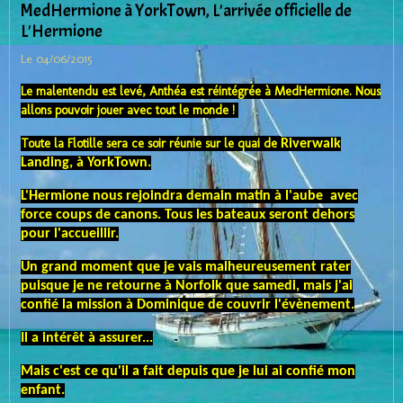
MedHermione à YorkTown, L'arrivée officielle de
L'Hermione
Le 04/06/2015
Le malentendu est levé, Anthéa est réintégrée à MedHermione. Nous
allons pouvoir jouer avec tout le monde !
Toute la Flotille sera ce soir réunie
sur le quai de
Riverwalk
Landing, à YorkTown.
L'Hermione nous rejoindra demain matin à l'aube avec
force coups de canons. Tous les bateaux seront dehors
pour l'accueillir.
Un grand moment que je vais malheureusement rater
puisque je ne retourne à Norfolk que samedi, mais j'ai
confié la mission à Dominique de couvrir l'évènement.
Il a intérêt à assurer...
Mais c'est ce qu'il a fait depuis que je lui ai confié mon
enfant.