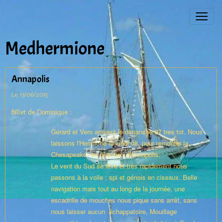
Medhermione
Annapolis
Le 13/06/2015
Billet de Dominique :
Gérard et Vero arrivent le dimanche 07 tres tot. Nous
laissons l'Hermione le lundi 08, pour remonter la
Chesapeake, en direction d'Annapolis.
Le vent du Sud se lève et très rapidement nous
passons à la voile ; spi et génois en ciseaux. Belle
navigation mais tout au long de la journée, une
escadrille de mouches nous pique sans arrêt, sans
nous laisser aucun échappatoire. Mouillage