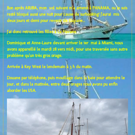
Bon après ARUBA, mon vol suivant m'a amené à PANAMA, ou je suis
resté bloqué aussi une nuit pour cause de surbooking! J'aurai mis
deux jours et demi pour revenir de Guyane...
J'ai donc retrouvé les filles à La Havane.
Dominique et Anne-Laure devant arriver le 1er mai à Miami, nous
avons appareillé le mardi 28 vers midi, pour une traversée sans autre
problème qu'un très gros orage.
Arrivée à Key West le lendemain à 3 h du matin.
Douane par téléphone, puis mouillage dans la baie pour attendre le
jour, et dans la matinée, entre deux orages nous avons pu enfin
aborder les USA.