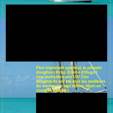
Plus important que tout, le premier
doughnut Kripy Kreme d'Hugo !
Une institution aux US! Ces
doughnuts ont été élus les meilleurs
du monde par moi même, réuni en
congrès spécial !