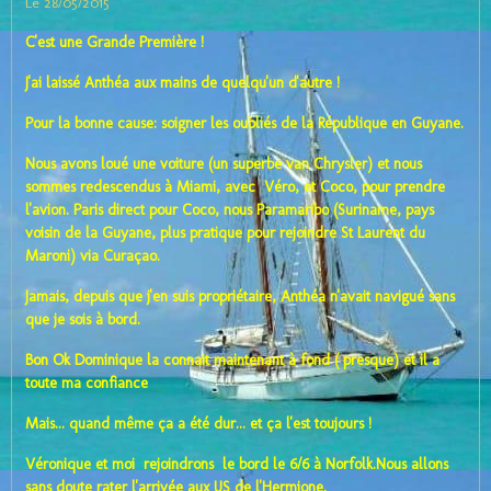
Le 28/05/2015
C'est une Grande Première !
J'ai laissé Anthéa aux mains de quelqu'un d'autre !
Pour la bonne cause: soigner les oubliés de la République en Guyane.
Nous avons loué une voiture (un superbe van Chrysler) et nous
sommes redescendus à Miami, avec Véro, et Coco, pour prendre
l'avion. Paris direct pour Coco, nous Paramaribo (Suriname, pays
voisin de la Guyane, plus pratique pour rejoindre St Laurent du
Maroni) via Curaçao.
Jamais, depuis que j'en suis propriétaire, Anthéa n'avait navigué sans
que je sois à bord.
Bon Ok Dominique la connait maintenant à fond ( presque) et il a
toute ma confiance
Mais... quand même ça a été dur... et ça l'est toujours !
Véronique et moi rejoindrons le bord le 6/6 à Norfolk.Nous allons
sans doute rater l'arrivée aux US de l'Hermione.