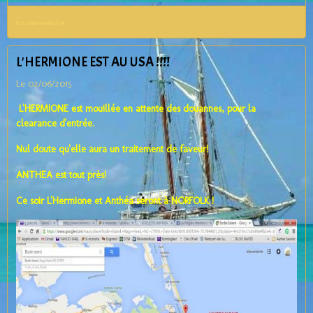
0 commentaire
L'HERMIONE EST AU USA !!!!
Le 02/06/2015
L'HERMIONE est mouillée en attente des douannes, pour la
clearance d'entrée.
Nul doute qu'elle aura un traitement de faveur!
ANTHEA est tout près!
Ce soir L'Hermione et Anthéa seront à NORFOLK !