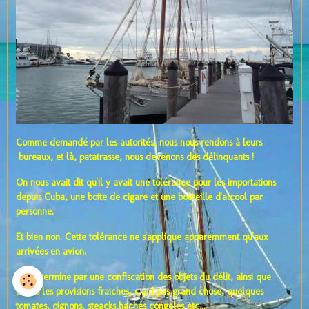
Comme demandé par les autorités, nous nous rendons à leurs
bureaux, et là, patatrasse, nous devenons des délinquants !
On nous avait dit qu'il y avait une tolérance pour les importations
depuis Cuba, une boite de cigare et une bouteille d'alcool par
personne.
Et bien non. Cette tolérance ne s'applique apparemment qu'aux
arrivées en avion.
Ca se termine par une confiscation des objets du délit, ainsi que
toutes les provisions fraiches, c.a.d pas grand chose, quelques
tomates, oignons, steacks hachés congelés etc...