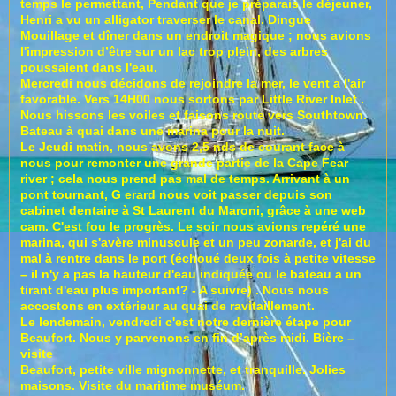
temps le permettant, Pendant que je préparais le déjeuner,
Henri a vu un alligator traverser le canal. Dingue
Mouillage et dîner dans un endroit magique ; nous avions
l'impression d’être sur un lac trop plein, des arbres
poussaient dans l'eau.
Mercredi nous décidons de rejoindre la mer, le vent a l'air
favorable. Vers 14H00 nous sortons par Little River Inlet .
Nous hissons les voiles et faisons route vers Southtown.
Bateau à quai dans une marina pour la nuit.
Le Jeudi matin, nous avons 2,5 nds de courant face à
nous pour remonter une grande partie de la Cape Fear
river ; cela nous prend pas mal de temps. Arrivant à un
pont tournant, G erard nous voit passer depuis son
cabinet dentaire à St Laurent du Maroni, grâce à une web
cam. C'est fou le progrès. Le soir nous avions repéré une
marina, qui s'avère minuscule et un peu zonarde, et j'ai du
mal à rentre dans le port (échoué deux fois à petite vitesse
– il n'y a pas la hauteur d'eau indiquée ou le bateau a un
tirant d'eau plus important? - A suivre) . Nous nous
accostons en extérieur au quai de ravitaillement.
Le lendemain, vendredi c'est notre dernière étape pour
Beaufort. Nous y parvenons en fin d’après midi. Bière –
visite
Beaufort, petite ville mignonnette, et tranquille. Jolies
maisons. Visite du maritime muséum.