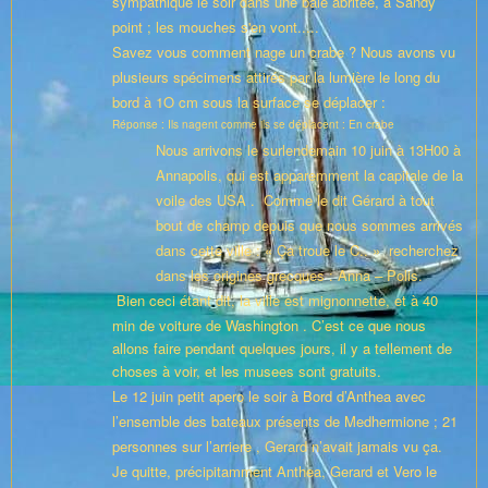
sympathique le soir dans une baie abritée, à Sandy
point ; les mouches s'en vont.....
Savez vous comment nage un crabe ? Nous avons vu
plusieurs spécimens attirés par la lumière le long du
bord à 1O cm sous la surface se déplacer :
Réponse : Ils nagent comme ils se déplacent : En crabe
Nous arrivons le surlendemain 10 juin à 13H00 à
Annapolis, qui est apparemment la capitale de la
voile des USA . Comme le dit Gérard à tout
bout de champ depuis que nous sommes arrivés
dans cette ville : « Ça troue le C.. » recherchez
dans les origines grecques : Anna – Polis.
Bien ceci étant dit, la ville est mignonnette, et à 40
min de voiture de Washington .
C’est ce que nous
allons faire pendant quelques jours, il y a tellement de
choses à voir, et les musees sont gratuits.
Le 12 juin petit apero le soir à Bord d’Anthea avec
l’ensemble des bateaux présents de Medhermione ; 21
personnes sur l’arriere , Gerard n’avait jamais vu ça.
Je quitte, précipitamment Anthea, Gerard et Vero le