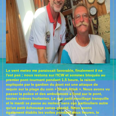
Le vent meteo me paraissait favorable, finalement il ne
l'est pas ; nous restons sur l'ICW et sommes bloqués au
premier pont tournant pendant 1,5 heure, la raison
expliquée par le gardien du pont est une attaque de
requin sur la plage du coin « Shark Attak ». Nous avons vu
passer la police et des ambulances a fond sur le pont,
toutes sirènes hurlantes. Le soir petit mouillage tranquille
et le mardi se passe au moteur sans cas particuliers autre
qu'un petit échouage sanas gravité. Nous avons
également établis les voiles pendant deux heures, le